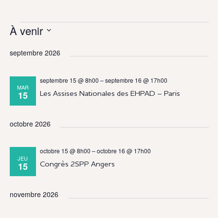
À venir
Évènements
Sélectionnez
septembre 2026
une
date.
septembre 15 @ 8h00
–
septembre 16 @ 17h00
MAR
15
Les Assises Nationales des EHPAD – Paris
octobre 2026
octobre 15 @ 8h00
–
octobre 16 @ 17h00
JEU
15
Congrès 2SPP Angers
novembre 2026