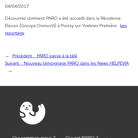
04/04/2017
Découvrez comment PARO a été accueilli dans la Résidence
Eleusis (Groupe DomusVi) à Poissy sur Yvelines Première :
lien
reportage
←
Précédent :
PARO passe à la télé
Suivant :
Nouveau témoignage PARO dans les News HELPEVIA
→
Qui sommes-nous ?
Qui est PARO ?