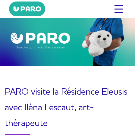
Aller
au
contenu
PARO visite la Résidence Eleusis
avec Iléna Lescaut, art-
thérapeute