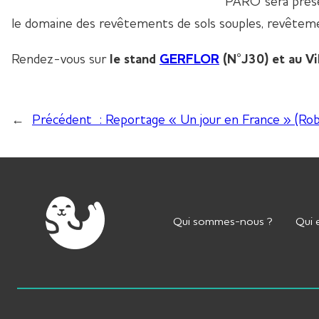
PARO sera prés
le domaine des revêtements de sols souples, revêteme
Rendez-vous sur
le stand
GERFLOR
(N°J30) et au Vi
←
Précédent :
Reportage « Un jour en France » (Rob
Qui sommes-nous ?
Qui 