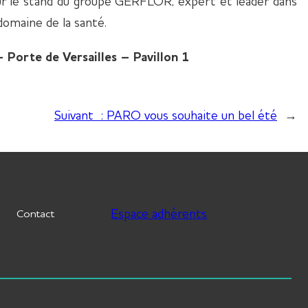
ur le stand du groupe GERFLOR, expert et leader dans
omaine de la santé.
 Porte de Versailles – Pavillon 1
Suivant :
PARO vous souhaite un bel été
→
Espace adhérents
Contact