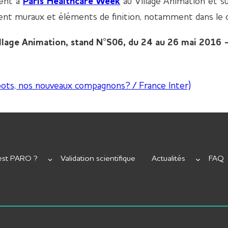
ent à
Paris Healthcare Week
au Village Animation et s
nt muraux et éléments de finition, notamment dans le d
llage Animation, stand N°S06, du 24 au 26 mai 2016 –
ots, nos nouveaux compagnons? / France Inter)
est PARO ?
Validation scientifique
Actualités
FAQ