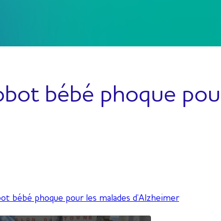
robot bébé phoque pou
ot bébé phoque pour les malades d’Alzheimer