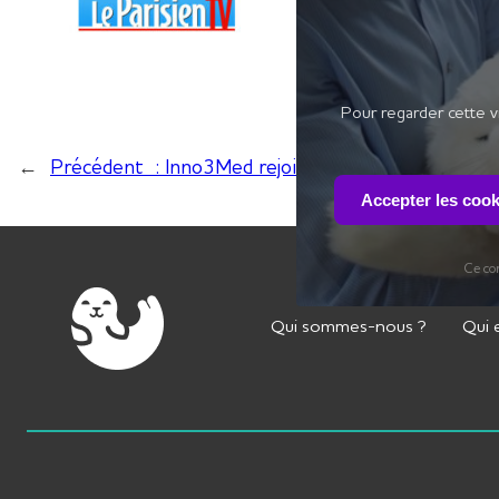
Pour regarder cette v
←
Précédent :
Inno3Med rejoint la Silver Valley
Accepter les cook
Ce con
Qui sommes-nous ?
Qui 