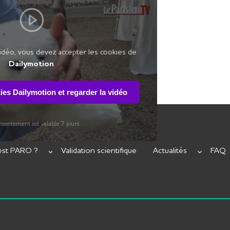
idéo, vous devez accepter les cookies de
Dailymotion
.
ies Dailymotion et regarder la vidéo
sentement est valable 7 jours.
est PARO ?
Validation scientifique
Actualités
FAQ