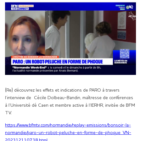
(Re) découvrez les effets et indications de PARO à travers
l’interview de Cécile Dolbeau-Bandin, maîtresse de conférences
à l’Université dé Caen et membre active à l’IERHR, invitée de BFM
TV.
https://www.bfmtv.com/normandie/replay-emissions/bonsoir-la-
normandie/paro-un-robot-peluche-en-forme-de-phoque_VN-
202312110738.html